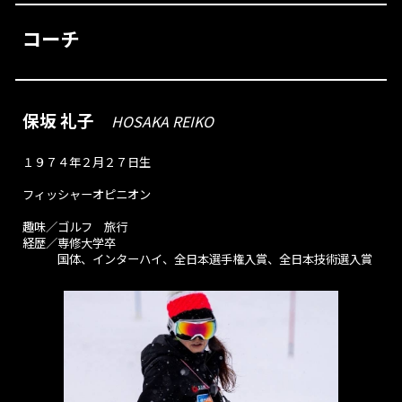
コーチ
保坂 礼子
HOSAKA REIKO
１９
７４
年
２
月
２７
日生
フィッシャーオピニオン
趣味／
ゴルフ 旅行
経歴／
専修大学卒
国体、インターハイ、全日本選手権入賞、全日本技術選入賞