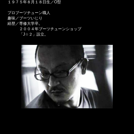
１９７５年８月１８日生／O型
プロブーツチューン職人
趣味／ブーツいじり
経歴／専修大学卒。
２００４年ブーツチューンショップ
「J☆２」設立。