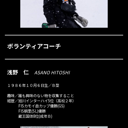
ボランティアコーチ
浅野 仁
ASANO HITOSHI
１９８６年１０月６日生／Ｂ型
趣味／誰も興味のない物を収集すること
経歴／旭川インターハイ5位（高校２年）
FISカモイ岳カップ優勝(GS)
FIS朝里(SL)優勝
蔵王国体8位(成年Ｂ)