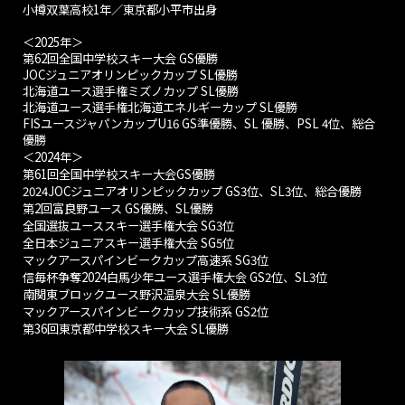
小樽双葉高校1年
／東京都小平市出身
＜2025年＞
第62回全国中学校スキー大会 GS優勝
JOCジュニアオリンピックカップ SL優勝
北海道ユース選手権ミズノカップ SL優勝
北海道ユース選手権北海道エネルギーカップ SL優勝
FISユースジャパンカップU16 GS準優勝、SL 優勝、PSL 4位、総合
優勝
＜
2024年＞
第61回全国中学校スキー大会GS優勝
2024JOCジュニアオリンピックカップ GS3位、SL3位、総合優勝
第2回富良野ユース GS優勝、SL優勝
全国選抜ユーススキー選手権大会 SG3位
全日本ジュニアスキー選手権大会 SG5位
マックアースパインビークカップ高速系 SG3位
信毎杯争奪2024白馬少年ユース選手権大会 GS2位、SL3位
南関東ブロックユース野沢温泉大会 SL優勝
マックアースパインビークカップ技術系 GS2位
第36回東京都中学校スキー大会 SL優勝