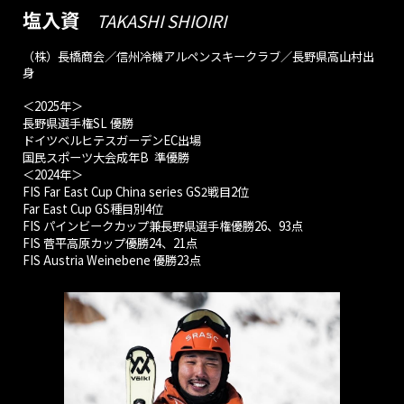
塩入資
TAKASHI SHIOIRI
（株）長橋商会／信州冷機アルペンスキークラブ／長野県高山村出
身
＜2025年＞
長野県選手権SL 優勝
ドイツベルヒテスガーデンEC出場
国民スポーツ大会成年B 準優勝
＜
2024
年＞
FIS Far East Cup China series GS2戦目2位
Far East Cup GS種目別4位
FIS パインビークカップ兼長野県選手権優勝26、93点
FIS 菅平高原カップ優勝24、21点
FIS Austria Weinebene 優勝23点